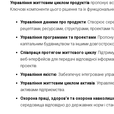
Управління життєвим циклом продуктів
пропонує вс
Ключові компоненти цього рішення та їх функціональн
Управління даними про продукти
: Створює сере
рецептами, ресурсами, структурами, проектами т
Управління програмами та проектами
: Пропону
капітальним будівництвом та іншими довгострок
Співпраця протягом життєвого циклу
: Підтрим
веб-інтерфейсів для передачі відповідної інформац
проектів.
Управління якістю
: Забезпечує інтегроване упра
Управління життєвим циклом активів
: Управля
активами підприємства.
Охорона праці, здоров’я та охорона навколи
середовища відповідно до державних норм і стан