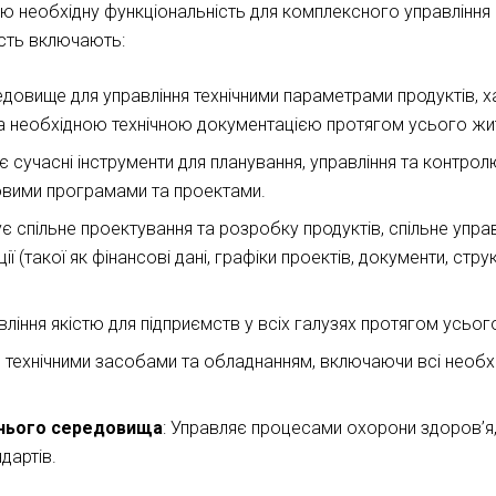
ю необхідну функціональність для комплексного управління
ість включають:
довище для управління технічними параметрами продуктів, х
а необхідною технічною документацією протягом усього житт
є сучасні інструменти для планування, управління та контрол
овими програмами та проектами.
ує спільне проектування та розробку продуктів, спільне упр
ії (такої як фінансові дані, графіки проектів, документи, ст
вління якістю для підприємств у всіх галузях протягом усього
є технічними засобами та обладнанням, включаючи всі необхі
шнього середовища
: Управляє процесами охорони здоров’я,
дартів.